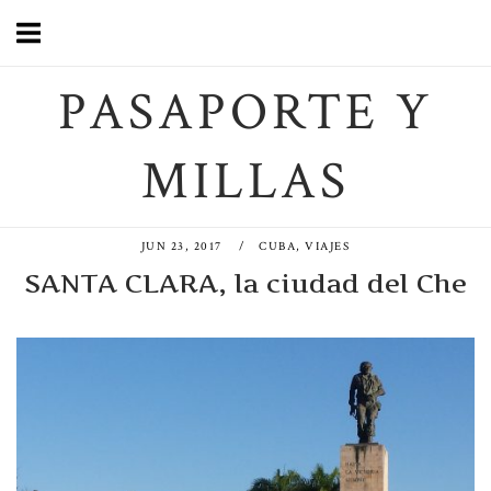
Saltar
al
contenido
PASAPORTE Y
MILLAS
JUN 23, 2017
CUBA
,
VIAJES
SANTA CLARA, la ciudad del Che