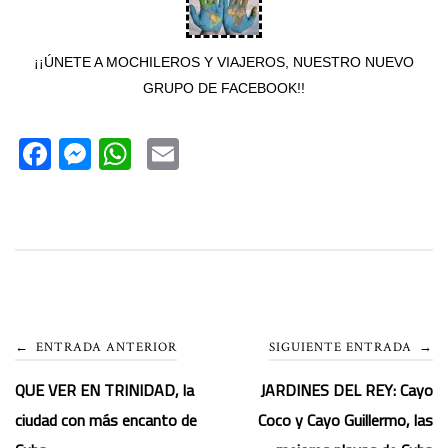
¡¡ÚNETE A MOCHILEROS Y VIAJEROS, NUESTRO NUEVO
GRUPO DE FACEBOOK!!
F
M
W
E
ac
es
h
m
e
se
at
ail
b
n
s
o
g
A
ok
er
p
p
Navegación
←
ENTRADA ANTERIOR
SIGUIENTE ENTRADA
→
QUE VER EN TRINIDAD, la
JARDINES DEL REY: Cayo
de
ciudad con más encanto de
Coco y Cayo Guillermo, las
entradas