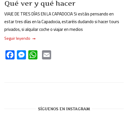
Qué ver y qué hacer
VIAJE DE TRES DÍAS EN LA CAPADOCIA Si estáis pensando en
estar tres días en la Capadocia, estaréis dudando si hacer tours
privados, si alquilar coche o viajar en medios
Seguir leyendo
F
M
W
E
ac
es
h
m
e
se
at
ail
b
n
s
o
g
A
ok
er
p
p
SÍGUENOS EN INSTAGRAM