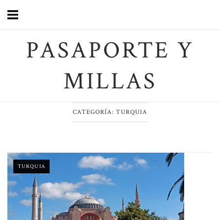
Saltar
al
contenido
PASAPORTE Y
MILLAS
CATEGORÍA:
TURQUIA
TURQUIA