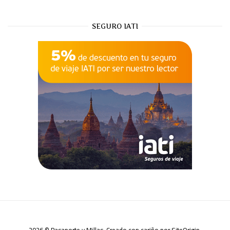
SEGURO IATI
2026 © Pasaporte y Millas. Creado con cariño por
SiteOrigin
.