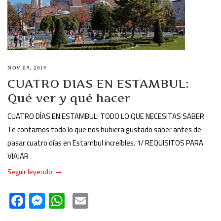
NOV 09, 2019
CUATRO DIAS EN ESTAMBUL:
Qué ver y qué hacer
CUATRO DÍAS EN ESTAMBUL: TODO LO QUE NECESITAS SABER
Te contamos todo lo que nos hubiera gustado saber antes de
pasar cuatro días en Estambul increíbles. 1/ REQUISITOS PARA
VIAJAR
Seguir leyendo
F
M
W
E
ac
es
h
m