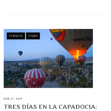
e
se
at
ail
b
n
s
o
g
A
ok
er
p
p
TURQUIA
VIAJES
ENE 27, 2019
TRES DÍAS EN LA CAPADOCIA: