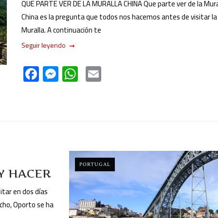
QUE PARTE VER DE LA MURALLA CHINA Que parte ver de la Mura
China es la pregunta que todos nos hacemos antes de visitar la
Muralla. A continuación te
Seguir leyendo
F
M
W
E
ac
es
h
m
e
se
at
ail
b
n
s
o
g
A
ok
er
p
p
PORTUGAL
 Y HACER
tar en dos días
cho, Oporto se ha