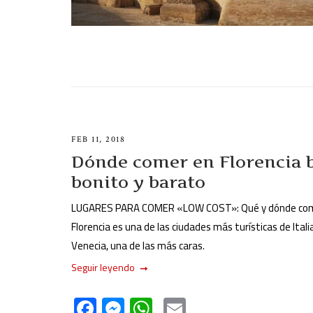
FEB 11, 2018
Dónde comer en Florencia 
bonito y barato
LUGARES PARA COMER «LOW COST»: Qué y dónde come
Florencia es una de las ciudades más turísticas de Ital
Venecia, una de las más caras.
Seguir leyendo
F
M
W
E