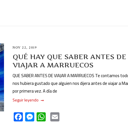
NOV 22, 2019
QUÉ HAY QUE SABER ANTES DE
VIAJAR A MARRUECOS
QUE SABER ANTES DE VIAJAR A MARRUECOS Te contamos todo
nos hubiera gustado que alguien nos dijera antes de viajar a M
por primera vez. A día de
Seguir leyendo
F
M
W
E
ac
es
h
m