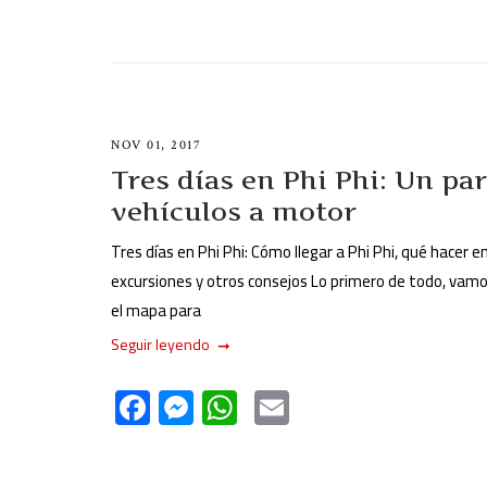
NOV 01, 2017
Tres días en Phi Phi: Un par
vehículos a motor
Tres días en Phi Phi: Cómo llegar a Phi Phi, qué hacer en
excursiones y otros consejos Lo primero de todo, vamo
el mapa para
Seguir leyendo
F
M
W
E
ac
es
h
m
e
se
at
ail