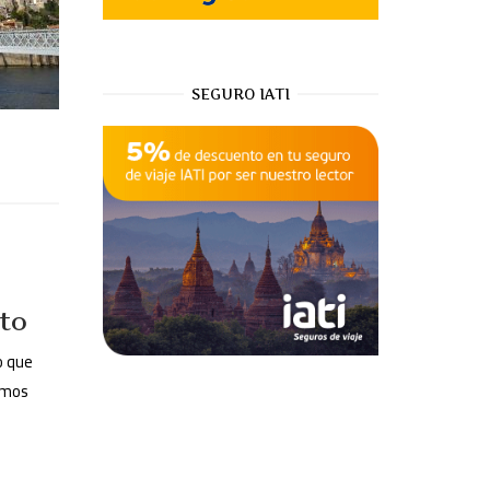
SEGURO IATI
to
o que
remos