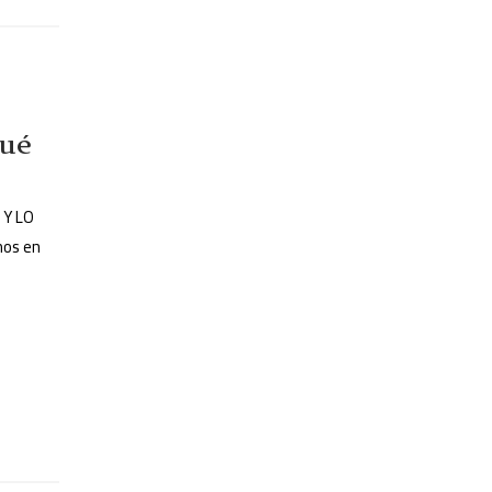
Qué
 Y LO
mos en