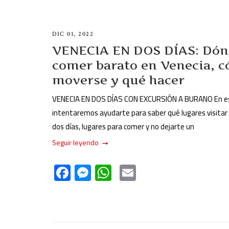
DIC 01, 2022
VENECIA EN DOS DÍAS: Dó
comer barato en Venecia, 
moverse y qué hacer
VENECIA EN DOS DÍAS CON EXCURSIÓN A BURANO En es
intentaremos ayudarte para saber qué lugares visitar
dos días, lugares para comer y no dejarte un
Seguir leyendo
F
M
W
E
ac
es
h
m
e
se
at
ail
b
n
s