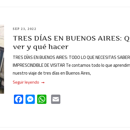
SEP 23, 2022
TRES DÍAS EN BUENOS AIRES: 
ver y qué hacer
TRES DÍAS EN BUENOS AIRES: TODO LO QUE NECESITAS SABER
IMPRESCINDIBLE DE VISITAR Te contamos todo lo que aprendi
nuestro viaje de tres días en Buenos Aires,
Seguir leyendo
F
M
W
E
ac
es
h
m
e
se
at
ail
b
n
s